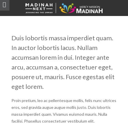
BUSINESS
,
LIFESTYLE
for
MN ENERGY
Duis lobortis massa imperdiet quam.
PELLENTESQUE
In auctor lobortis lacus. Nullam
MORBI
accumsan lorem in dui. Integer ante
arcu, accumsan a, consectetuer eget,
posuere ut, mauris. Fusce egestas elit
eget lorem.
Proin pretium, leo ac pellentesque mollis, felis nunc ultrices
eros, sed gravida augue augue mollis justo. Duis lobortis
massa imperdiet quam. Vivamus euismod mauris. Nulla
facilisi. Phasellus consectetuer vestibulum elit.