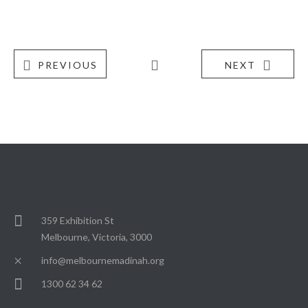
PREVIOUS
NEXT
359 Exhibition St
Melbourne, Victoria, 3000
info@melbournemadinah.org
1300 62 34 62