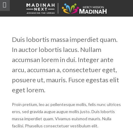
INSPIRATION
,
NATURE
for
VICON MANNING INC
Duis lobortis massa imperdiet quam.
AT VERO EOS
In auctor lobortis lacus. Nullam
accumsan lorem in dui. Integer ante
arcu, accumsan a, consectetuer eget,
posuere ut, mauris. Fusce egestas elit
eget lorem.
Proin pretium, leo ac pellentesque mollis, felis nunc ultrices
eros, sed gravida augue augue mollis justo. Duis lobortis
massa imperdiet quam. Vivamus euismod mauris. Nulla
facilisi. Phasellus consectetuer vestibulum elit.