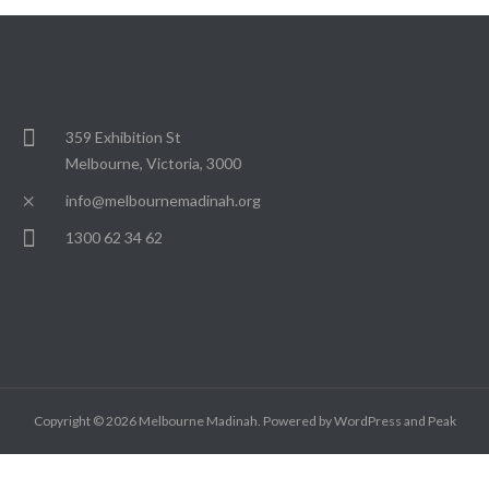
359 Exhibition St
Melbourne, Victoria, 3000
info@melbournemadinah.org
1300 62 34 62
Copyright © 2026
Melbourne Madinah
. Powered by
WordPress
and
Peak